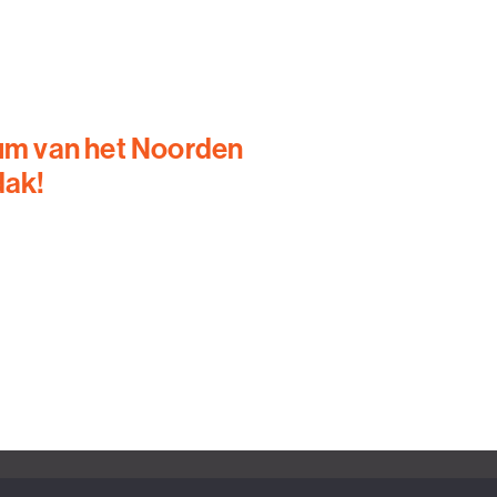
um van het Noorden
dak!
design & realisatie: Dilling 