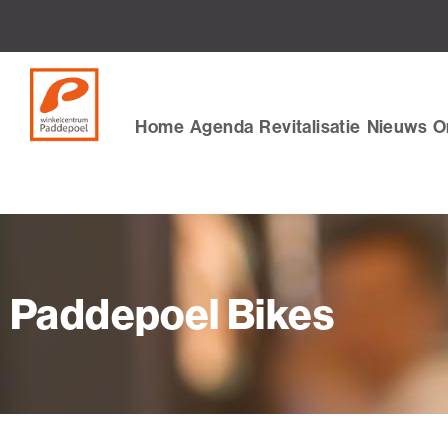
Ga
naar
de
inhoud
Home
Agenda
Revitalisatie
Nieuws
O
Paddepoel Bikes