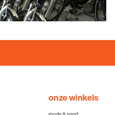
onze winkels
mode & sport